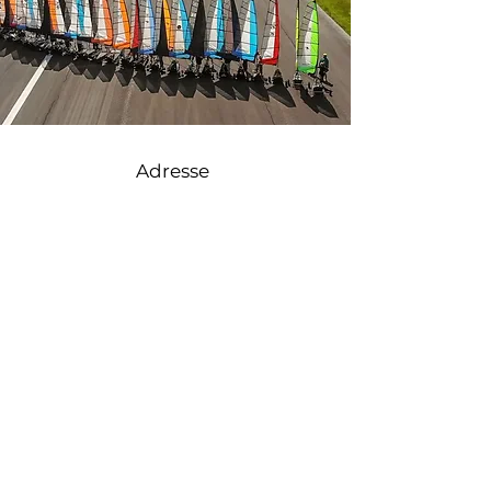
Adresse
Blokart.fr // Drift Sailing SASU
72 rue de la forêt
29250 Santec
Support client