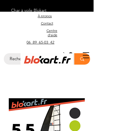
Char à voile Blokart
À propos
Contact
Centre
d’aide
06_89_65-03_42