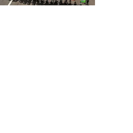
Adresse
Blokart.fr // Drift Sailing SASU
72 rue de la forêt
29250 Santec
Support client
Contactez-nous
Centre d’aide