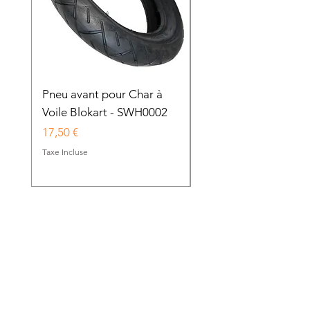
Pneu avant pour Char à
Chambre à air pour 
Voile Blokart - SWH0002
avant de Char à Voile
Blokart - SWH0003
Prix
17,50 €
Prix
9,00 €
Taxe Incluse
Taxe Incluse