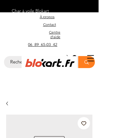
Char à voile Blokart
À propos
Contact
Centre
d’aide
06_89_65-03_42