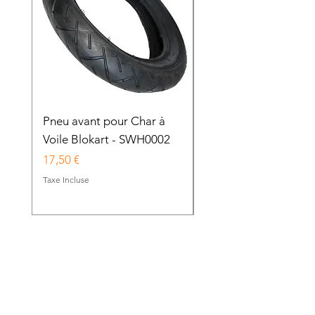
Pneu avant pour Char à
Chambre à air pour 
Voile Blokart - SWH0002
avant de Char à Voile
Blokart - SWH0003
Prix
17,50 €
Prix
9,00 €
Taxe Incluse
Taxe Incluse