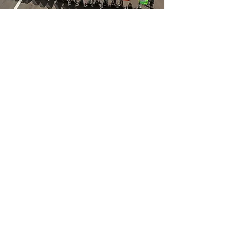
Adresse
Blokart.fr // Drift Sailing SASU
72 rue de la forêt
29250 Santec
Support client
Contactez-nous
Centre d’aide