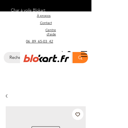
Char à voile Blokart
À propos
Contact
Centre
d’aide
06_89_65-03_42