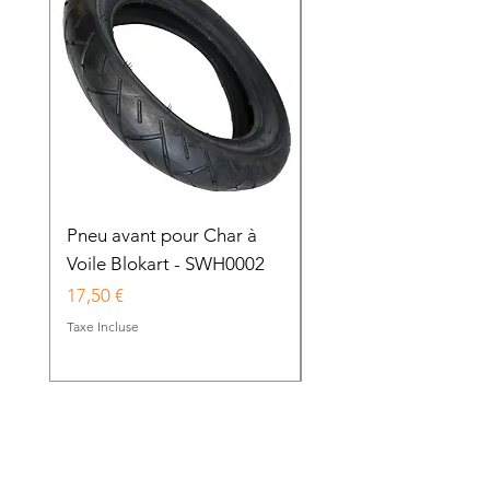
Pneu avant pour Char à
Chambre à air pour 
Voile Blokart - SWH0002
avant de Char à Voile
Blokart - SWH0003
Prix
17,50 €
Prix
9,00 €
Taxe Incluse
Taxe Incluse