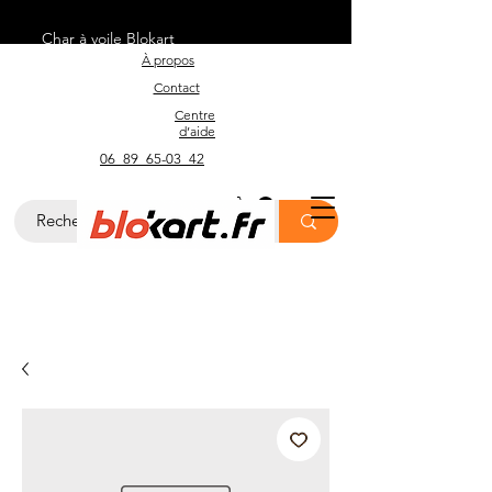
Char à voile Blokart
À propos
Contact
Centre
d’aide
06_89_65-03_42