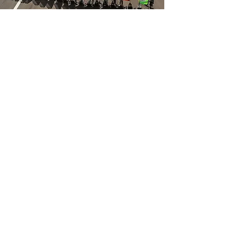
Adresse
Blokart.fr // Drift Sailing SASU
72 rue de la forêt
29250 Santec
Support client
Contactez-nous
Centre d’aide