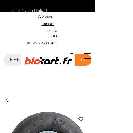
Char à voile Blokart
À propos
Contact
Centre
d’aide
06_89_65-03_42