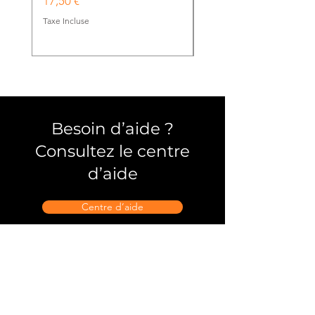
Prix
17,50 €
Prix
9,00 €
Taxe Incluse
Taxe Incluse
Besoin d’aide ?
Consultez le centre
d’aide
Centre d’aide