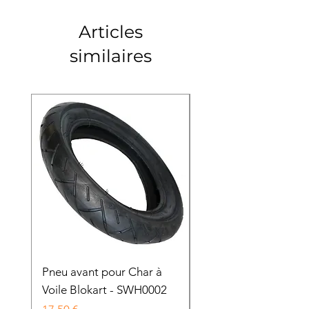
Articles
similaires
Pneu avant pour Char à
Chambre à air pour 
Voile Blokart - SWH0002
avant de Char à Voile
Blokart - SWH0003