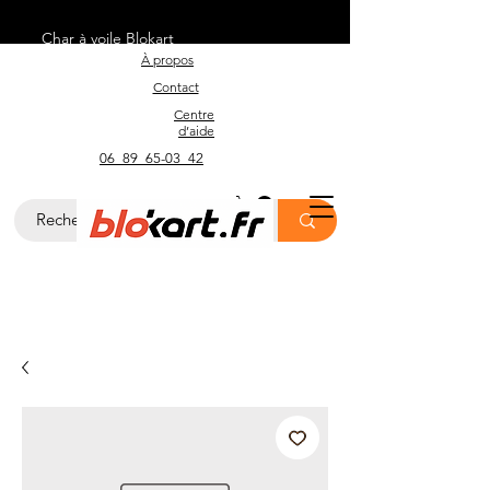
Char à voile Blokart
À propos
Contact
Centre
d’aide
06_89_65-03_42