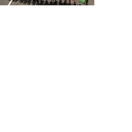
Adresse
Blokart.fr // Drift Sailing SASU
72 rue de la forêt
29250 Santec
Support client
Contactez-nous
Centre d’aide