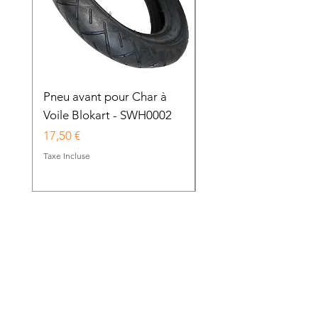
Pneu avant pour Char à
Chambre à air pour 
Voile Blokart - SWH0002
avant de Char à Voile
Blokart - SWH0003
Prix
17,50 €
Prix
9,00 €
Taxe Incluse
Taxe Incluse