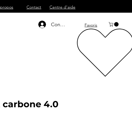
 propos
Contact
Centre d’aide
06_89_65-03_42
Connexion
Favoris
 carbone 4.0