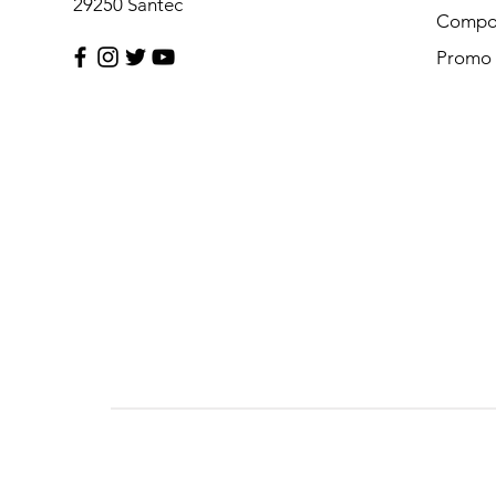
29250 Santec
Compos
Promo