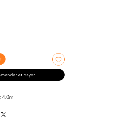
rix
r
mander et payer
t 4.0m