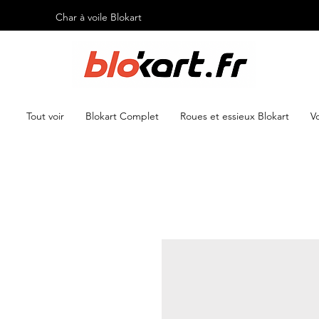
Char à voile Blokart
Tout voir
Blokart Complet
Roues et essieux Blokart
Vo