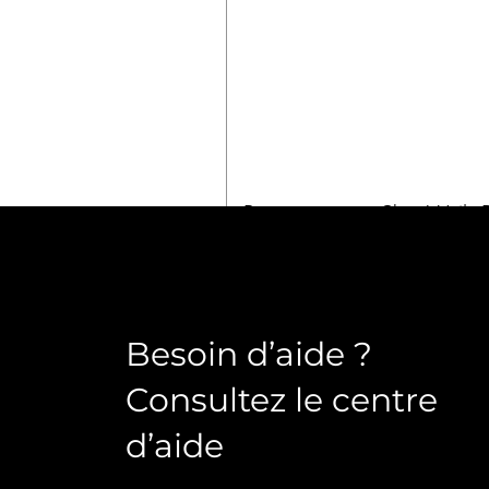
Pneu avant pour Char à Voile
Prix
17,50 €
Taxe Incluse
Besoin d’aide ?
Consultez le centre
d’aide