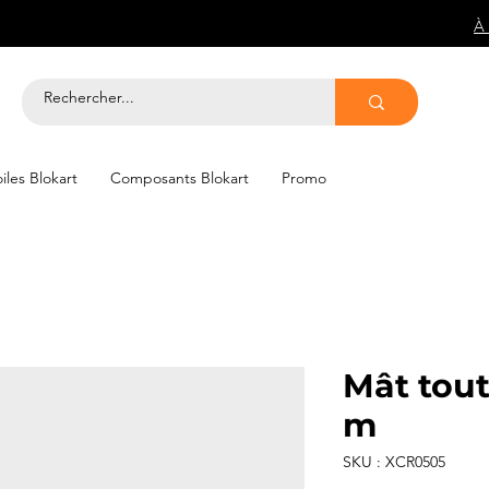
À
iles Blokart
Composants Blokart
Promo
Mât tout
m
SKU : XCR0505